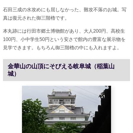
石田三成の水攻めにも屈しなかった、難攻不落のお城。写
真は復元された御三階櫓です。
本丸跡には行田市郷土博物館があり、大人200円、高校生
100円、小中学生50円という安さで館内の豊富な展示物を
見学できます。もちろん御三階櫓の中にも入れますよ。
金華山の山頂にそびえる岐阜城（稲葉山
城）