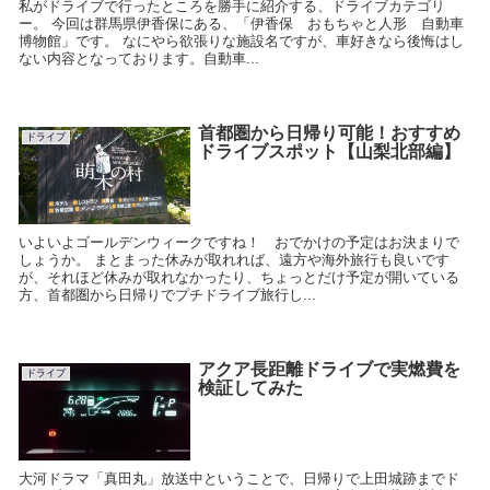
私がドライブで行ったところを勝手に紹介する、ドライブカテゴリ
ー。 今回は群馬県伊香保にある、「伊香保 おもちゃと人形 自動車
博物館」です。 なにやら欲張りな施設名ですが、車好きなら後悔はし
ない内容となっております。自動車...
首都圏から日帰り可能！おすすめ
ドライブ
ドライブスポット【山梨北部編】
いよいよゴールデンウィークですね！ おでかけの予定はお決まりで
しょうか。 まとまった休みが取れれば、遠方や海外旅行も良いです
が、それほど休みが取れなかったり、ちょっとだけ予定が開いている
方、首都圏から日帰りでプチドライブ旅行し...
アクア長距離ドライブで実燃費を
ドライブ
検証してみた
大河ドラマ「真田丸」放送中ということで、日帰りで上田城跡までド