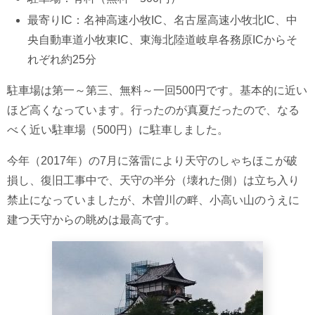
最寄りIC：名神高速小牧IC、名古屋高速小牧北IC、中
央自動車道小牧東IC、東海北陸道岐阜各務原ICからそ
れぞれ約25分
駐車場は第一～第三、無料～一回500円です。基本的に近い
ほど高くなっています。行ったのが真夏だったので、なる
べく近い駐車場（500円）に駐車しました。
今年（2017年）の7月に落雷により天守のしゃちほこが破
損し、復旧工事中で、天守の半分（壊れた側）は立ち入り
禁止になっていましたが、木曽川の畔、小高い山のうえに
建つ天守からの眺めは最高です。