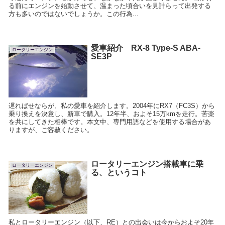
る前にエンジンを始動させて、温まった頃合いを見計らって出発する
方も多いのではないでしょうか。この行為...
愛車紹介 RX-8 Type-S ABA-
ロータリーエンジン
SE3P
遅ればせならが、私の愛車を紹介します。2004年にRX7（FC3S）から
乗り換えを決意し、新車で購入。12年半、およそ15万kmを走行。苦楽
を共にしてきた相棒です。本文中、専門用語などを使用する場合があ
りますが、ご容赦ください。
ロータリーエンジン搭載車に乗
ロータリーエンジン
る、というコト
私とロータリーエンジン（以下、RE）との出会いは今からおよそ20年