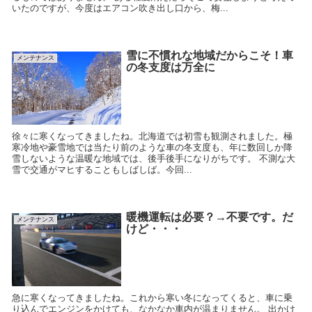
いたのですが、今度はエアコン吹き出し口から、梅...
雪に不慣れな地域だからこそ！車
メンテナンス
の冬支度は万全に
徐々に寒くなってきましたね。北海道では初雪も観測されました。極
寒冷地や豪雪地では当たり前のような車の冬支度も、年に数回しか降
雪しないような温暖な地域では、後手後手になりがちです。 不測な大
雪で交通がマヒすることもしばしば。今回...
暖機運転は必要？→不要です。だ
メンテナンス
けど・・・
急に寒くなってきましたね。これから寒い冬になってくると、車に乗
り込んでエンジンをかけても、なかなか車内が温まりません。 出かけ