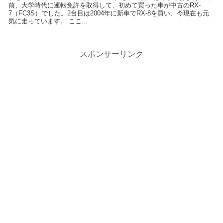
前、大学時代に運転免許を取得して、初めて買った車が中古のRX-
7（FC3S）でした。2台目は2004年に新車でRX-8を買い、今現在も元
気に走っています。 ここ...
スポンサーリンク