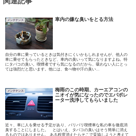
関連記事
車内の嫌な臭いをとる方法
メンテナンス
自分の車に乗っているときは気付きにくいかもしれませんが、他人の
車に乗せてもらったときなど、車内の臭いって気になりますよね。特
にタバコの臭い。喫煙者ですら気になるのだから、吸わない人にとっ
ては強烈だと思います。他には、食べ物や汗の臭い...
梅雨のこの時期、カーエアコンの
メンテナンス
ニオイが気になったのでエバポレ
ーター洗浄してもらいました
近々、車に人を乗せる予定があり、バリバリ喫煙車な私の車を徹底消
臭することにしました。 とはいえ、タバコの臭いはそう簡単に消え
るものではありません。 ある程度消えたらそこで妥協しようと考えて