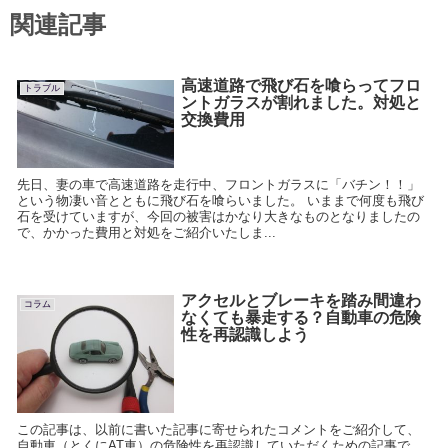
関連記事
高速道路で飛び石を喰らってフロ
トラブル
ントガラスが割れました。対処と
交換費用
先日、妻の車で高速道路を走行中、フロントガラスに「バチン！！」
という物凄い音とともに飛び石を喰らいました。 いままで何度も飛び
石を受けていますが、今回の被害はかなり大きなものとなりましたの
で、かかった費用と対処をご紹介いたしま...
アクセルとブレーキを踏み間違わ
コラム
なくても暴走する？自動車の危険
性を再認識しよう
この記事は、以前に書いた記事に寄せられたコメントをご紹介して、
自動車（とくにAT車）の危険性を再認識していただくための記事で