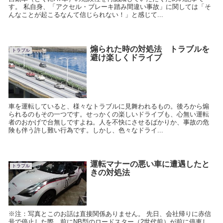
す。 私自身、「アクセル・ブレーキ踏み間違い事故」に関しては「そ
んなことが起こるなんて信じられない！」と感じて...
煽られた時の対処法 トラブルを
トラブル
避け楽しくドライブ
車を運転していると、様々なトラブルに見舞われるもの。後ろから煽
られるのもその一つです。せっかくの楽しいドライブも、心無い運転
者のおかげで台無しですよね。人を不快にさせるばかりか、事故の危
険も伴う許し難い行為です。しかし、色々なドライ...
運転マナーの悪い車に遭遇したと
トラブル
きの対処法
※注：写真とこのお話は直接関係ありません。 先日、会社帰りに赤信
号で停止した際、前にNB型のロードスター（2世代前）が前に停車し