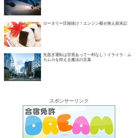
ロータリー圧縮抜け！エンジン載せ換え顛末記
先急ぎ運転は百害あって一利なし！イライラ・ム
カムカを抑える魔法の言葉
スポンサーリンク