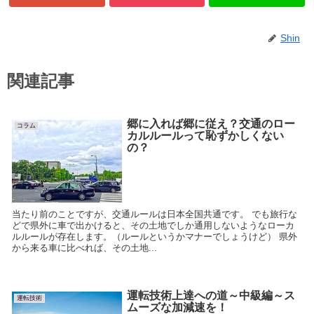
Shin
関連記事
郷に入れば郷に従え？交通のロー
コラム
カルルールって恥ずかしくない
の？
当たり前のことですが、交通ルールは日本全国共通です。 でも旅行な
どで県外に車で出かけると、その土地でしか通用しないようなローカ
ルルールが存在します。（ルールというかマナーでしょうけど） 県外
から来る車に比べれば、その土地...
運転技術上達への道～中級編～ス
運転技術
ムーズな加減速を！