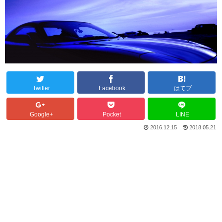
Twitter
Facebook
はてブ
Google+
Pocket
LINE
2016.12.15
2018.05.21